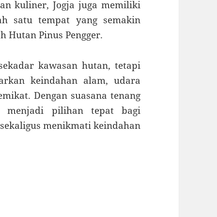
an kuliner, Jogja juga memiliki
lah satu tempat yang semakin
h Hutan Pinus Pengger.
ekadar kawasan hutan, tetapi
warkan keindahan alam, udara
 memikat. Dengan suasana tenang
 menjadi pilihan tepat bagi
 sekaligus menikmati keindahan