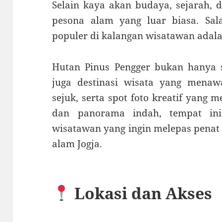
Selain kaya akan budaya, sejarah, d
pesona alam yang luar biasa. Sa
populer di kalangan wisatawan adala
Hutan Pinus Pengger bukan hanya s
juga destinasi wisata yang mena
sejuk, serta spot foto kreatif yang
dan panorama indah, tempat ini
wisatawan yang ingin melepas penat
alam Jogja.
Lokasi dan Akses