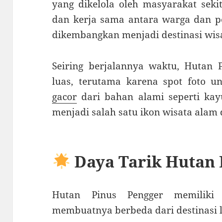
yang dikelola oleh masyarakat seki
dan kerja sama antara warga dan p
dikembangkan menjadi destinasi wis
Seiring berjalannya waktu, Hutan 
luas, terutama karena spot foto u
gacor
dari bahan alami seperti kay
menjadi salah satu ikon wisata alam d
Daya Tarik Hutan 
Hutan Pinus Pengger memiliki
membuatnya berbeda dari destinasi l