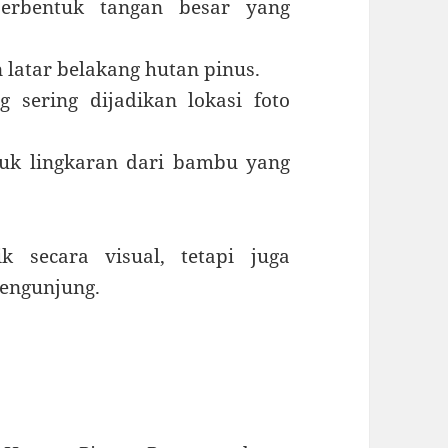
berbentuk tangan besar yang
latar belakang hutan pinus.
 sering dijadikan lokasi foto
tuk lingkaran dari bambu yang
k secara visual, tetapi juga
engunjung.