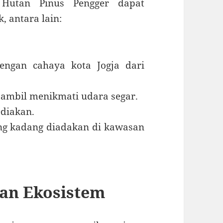
Hutan Pinus Pengger dapat
, antara lain:
ngan cahaya kota Jogja dari
sambil menikmati udara segar.
ediakan.
ng kadang diadakan di kawasan
an Ekosistem