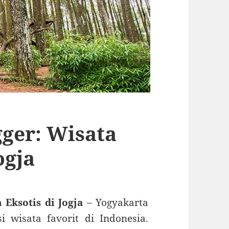
ger: Wisata
ogja
Eksotis di Jogja
– Yogyakarta
i wisata favorit di Indonesia.