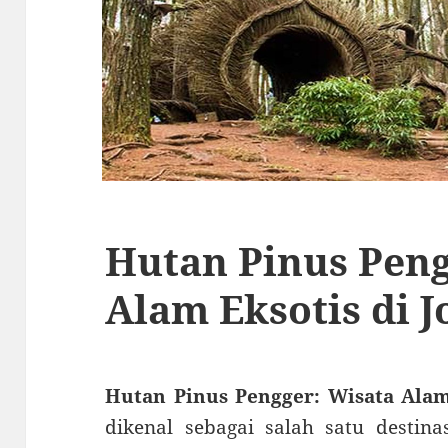
Hutan Pinus Peng
Alam Eksotis di J
Hutan Pinus Pengger: Wisata Alam 
dikenal sebagai salah satu destinas