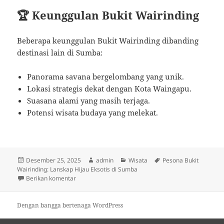
🏆 Keunggulan Bukit Wairinding
Beberapa keunggulan Bukit Wairinding dibanding
destinasi lain di Sumba:
Panorama savana bergelombang yang unik.
Lokasi strategis dekat dengan Kota Waingapu.
Suasana alami yang masih terjaga.
Potensi wisata budaya yang melekat.
Diposkan
Penulis
Kategori
Tag
Desember 25, 2025
admin
Wisata
Pesona Bukit
pada
Wairinding: Lanskap Hijau Eksotis di Sumba
untuk Pesona Bukit Wairinding: Lanskap Hijau Eksoti
Berikan komentar
Dengan bangga bertenaga WordPress