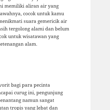
ni memiliki aliran air yang
bawahnya, cocok untuk kamu
menikmati suara gemericik air
sih tergolong alami dan belum
cocok untuk wisatawan yang
ketenangan alam.
orit bagi para pecinta
capai curug ini, pengunjung
 menantang namun sangat
n tropis yang lebat dan