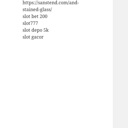
https://sanstend.com/and-
stained-glass/
slot bet 200
slot777
slot depo 5k
slot gacor