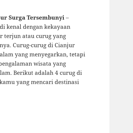
njur Surga Tersembunyi
–
 di kenal dengan kekayaan
 terjun atau curug yang
nya. Curug-curug di Cianjur
alam yang menyegarkan, tetapi
pengalaman wisata yang
m. Berikut adalah 4 curug di
 kamu yang mencari destinasi