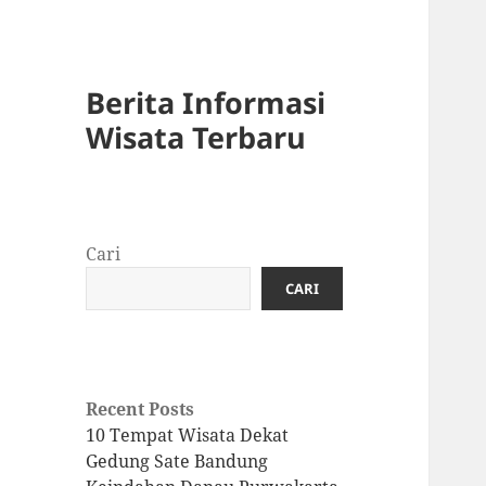
Berita Informasi
Wisata Terbaru
Cari
CARI
Recent Posts
10 Tempat Wisata Dekat
Gedung Sate Bandung