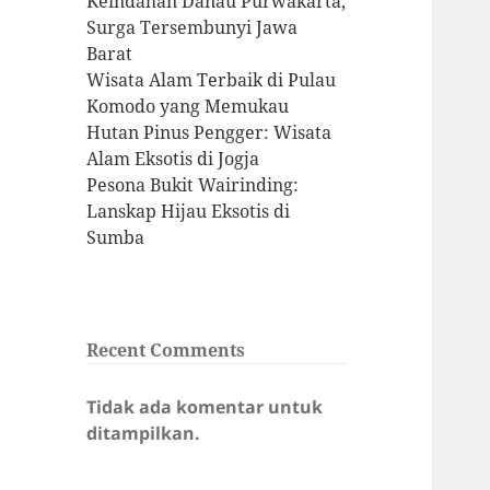
Keindahan Danau Purwakarta,
Surga Tersembunyi Jawa
Barat
Wisata Alam Terbaik di Pulau
Komodo yang Memukau
Hutan Pinus Pengger: Wisata
Alam Eksotis di Jogja
Pesona Bukit Wairinding:
Lanskap Hijau Eksotis di
Sumba
Recent Comments
Tidak ada komentar untuk
ditampilkan.