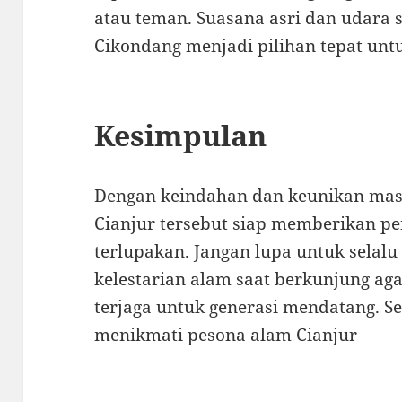
atau teman. Suasana asri dan udara
Cikondang menjadi pilihan tepat untu
Kesimpulan
Dengan keindahan dan keunikan masi
Cianjur tersebut siap memberikan p
terlupakan. Jangan lupa untuk selal
kelestarian alam saat berkunjung aga
terjaga untuk generasi mendatang. S
menikmati pesona alam Cianjur