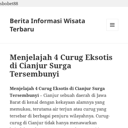
sbobet88
Berita Informasi Wisata
Terbaru
MENU
DAN
WIDGET
Menjelajah 4 Curug Eksotis
di Cianjur Surga
Tersembunyi
Menjelajah 4 Curug Eksotis di Cianjur Surga
Tersembunyi
– Cianjur sebuah daerah di Jawa
Barat di kenal dengan kekayaan alamnya yang
memukau, terutama air terjun atau curug yang
tersebar di berbagai penjuru wilayahnya. Curug-
curug di Cianjur tidak hanya menawarkan