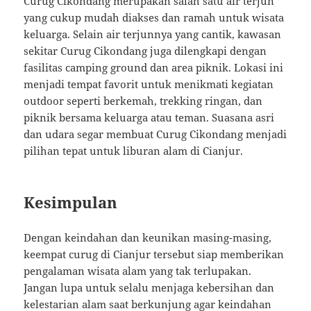
Curug Cikondang merupakan salah satu air terjun
yang cukup mudah diakses dan ramah untuk wisata
keluarga. Selain air terjunnya yang cantik, kawasan
sekitar Curug Cikondang juga dilengkapi dengan
fasilitas camping ground dan area piknik. Lokasi ini
menjadi tempat favorit untuk menikmati kegiatan
outdoor seperti berkemah, trekking ringan, dan
piknik bersama keluarga atau teman. Suasana asri
dan udara segar membuat Curug Cikondang menjadi
pilihan tepat untuk liburan alam di Cianjur.
Kesimpulan
Dengan keindahan dan keunikan masing-masing,
keempat curug di Cianjur tersebut siap memberikan
pengalaman wisata alam yang tak terlupakan.
Jangan lupa untuk selalu menjaga kebersihan dan
kelestarian alam saat berkunjung agar keindahan