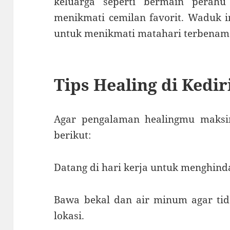
keluarga seperti bermain perah
menikmati cemilan favorit. Waduk i
untuk menikmati matahari terbena
Tips Healing di Kedir
Agar pengalaman healingmu maksim
berikut:
Datang di hari kerja untuk menghind
Bawa bekal dan air minum agar tida
lokasi.