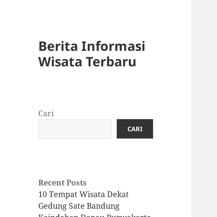
Berita Informasi
Wisata Terbaru
Cari
CARI
Recent Posts
10 Tempat Wisata Dekat
Gedung Sate Bandung