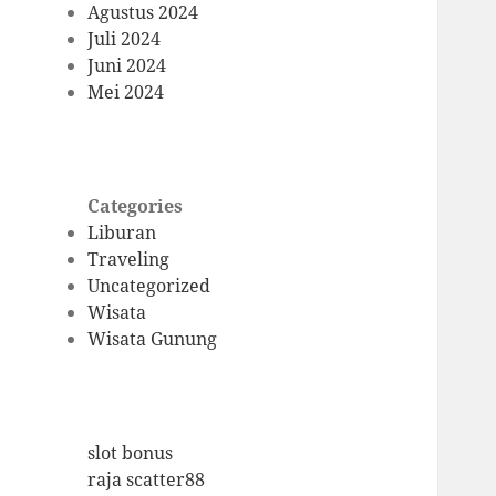
Agustus 2024
Juli 2024
Juni 2024
Mei 2024
Categories
Liburan
Traveling
Uncategorized
Wisata
Wisata Gunung
slot bonus
raja scatter88