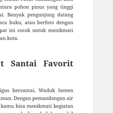
antara pohon pinus yang tinggi
i. Banyak pengunjung datang
ca buku, atau berfoto dengan
pat ini cocok untuk menikmati
an kota.
 Santai Favorit
ligus bersantai, Waduk Semen
aman. Dengan pemandangan air
, kamu bisa menikmati kegiatan