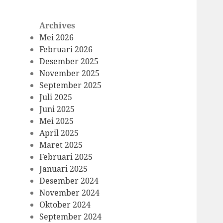
Archives
Mei 2026
Februari 2026
Desember 2025
November 2025
September 2025
Juli 2025
Juni 2025
Mei 2025
April 2025
Maret 2025
Februari 2025
Januari 2025
Desember 2024
November 2024
Oktober 2024
September 2024