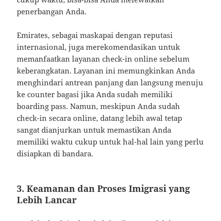
penerbangan Anda.
Emirates, sebagai maskapai dengan reputasi
internasional, juga merekomendasikan untuk
memanfaatkan layanan check-in online sebelum
keberangkatan. Layanan ini memungkinkan Anda
menghindari antrean panjang dan langsung menuju
ke counter bagasi jika Anda sudah memiliki
boarding pass. Namun, meskipun Anda sudah
check-in secara online, datang lebih awal tetap
sangat dianjurkan untuk memastikan Anda
memiliki waktu cukup untuk hal-hal lain yang perlu
disiapkan di bandara.
3. Keamanan dan Proses Imigrasi yang
Lebih Lancar