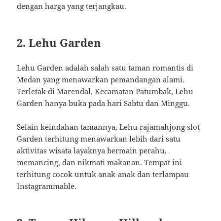
dengan harga yang terjangkau.
2. Lehu Garden
Lehu Garden adalah salah satu taman romantis di
Medan yang menawarkan pemandangan alami.
Terletak di Marendal, Kecamatan Patumbak, Lehu
Garden hanya buka pada hari Sabtu dan Minggu.
Selain keindahan tamannya, Lehu
rajamahjong slot
Garden terhitung menawarkan lebih dari satu
aktivitas wisata layaknya bermain perahu,
memancing, dan nikmati makanan. Tempat ini
terhitung cocok untuk anak-anak dan terlampau
Instagrammable.