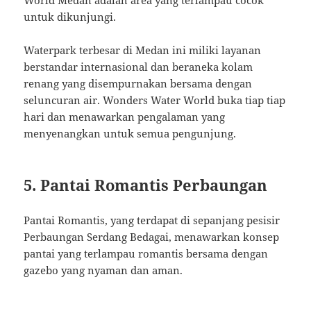
untuk dikunjungi.
Waterpark terbesar di Medan ini miliki layanan
berstandar internasional dan beraneka kolam
renang yang disempurnakan bersama dengan
seluncuran air. Wonders Water World buka tiap tiap
hari dan menawarkan pengalaman yang
menyenangkan untuk semua pengunjung.
5. Pantai Romantis Perbaungan
Pantai Romantis, yang terdapat di sepanjang pesisir
Perbaungan Serdang Bedagai, menawarkan konsep
pantai yang terlampau romantis bersama dengan
gazebo yang nyaman dan aman.