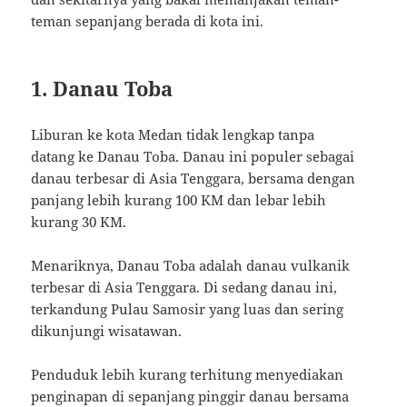
teman sepanjang berada di kota ini.
1. Danau Toba
Liburan ke kota Medan tidak lengkap tanpa
datang ke Danau Toba. Danau ini populer sebagai
danau terbesar di Asia Tenggara, bersama dengan
panjang lebih kurang 100 KM dan lebar lebih
kurang 30 KM.
Menariknya, Danau Toba adalah danau vulkanik
terbesar di Asia Tenggara. Di sedang danau ini,
terkandung Pulau Samosir yang luas dan sering
dikunjungi wisatawan.
Penduduk lebih kurang terhitung menyediakan
penginapan di sepanjang pinggir danau bersama