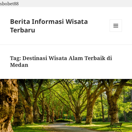
sbobet88
Berita Informasi Wisata
Terbaru
MENU
DAN
WIDGET
Tag:
Destinasi Wisata Alam Terbaik di
Medan