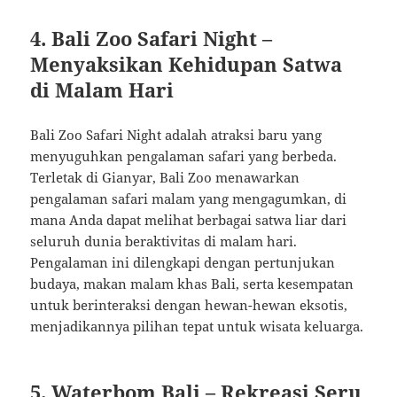
4. Bali Zoo Safari Night –
Menyaksikan Kehidupan Satwa
di Malam Hari
Bali Zoo Safari Night adalah atraksi baru yang
menyuguhkan pengalaman safari yang berbeda.
Terletak di Gianyar, Bali Zoo menawarkan
pengalaman safari malam yang mengagumkan, di
mana Anda dapat melihat berbagai satwa liar dari
seluruh dunia beraktivitas di malam hari.
Pengalaman ini dilengkapi dengan pertunjukan
budaya, makan malam khas Bali, serta kesempatan
untuk berinteraksi dengan hewan-hewan eksotis,
menjadikannya pilihan tepat untuk wisata keluarga.
5. Waterbom Bali – Rekreasi Seru