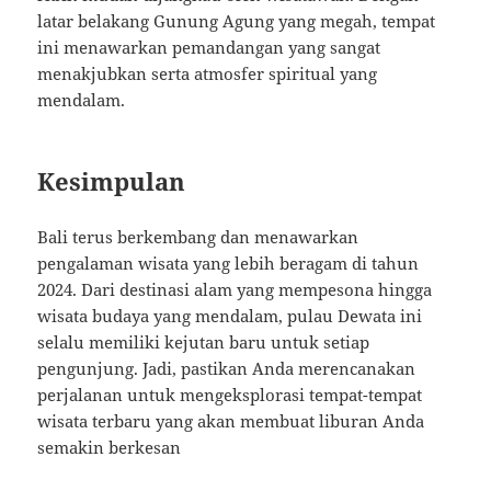
latar belakang Gunung Agung yang megah, tempat
ini menawarkan pemandangan yang sangat
menakjubkan serta atmosfer spiritual yang
mendalam.
Kesimpulan
Bali terus berkembang dan menawarkan
pengalaman wisata yang lebih beragam di tahun
2024. Dari destinasi alam yang mempesona hingga
wisata budaya yang mendalam, pulau Dewata ini
selalu memiliki kejutan baru untuk setiap
pengunjung. Jadi, pastikan Anda merencanakan
perjalanan untuk mengeksplorasi tempat-tempat
wisata terbaru yang akan membuat liburan Anda
semakin berkesan