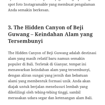
spot foto Instagramable yang membuat pengalaman
Anda semakin berkesan.
3. The Hidden Canyon of Beji
Guwang – Keindahan Alam yang
Tersembunyi
The Hidden Canyon of Beji Guwang adalah destinasi
alam yang masih relatif baru namun semakin
populer di Bali. Terletak di Gianyar, tempat ini
menawarkan keindahan alam yang tersembunyi,
dengan aliran sungai yang jernih dan bebatuan
alami yang membentuk formasi unik. Anda akan
diajak untuk berjalan menelusuri lembah yang
dikelilingi oleh tebing-tebing tinggi, sambil
merasakan udara segar dan ketenangan alam Bali.