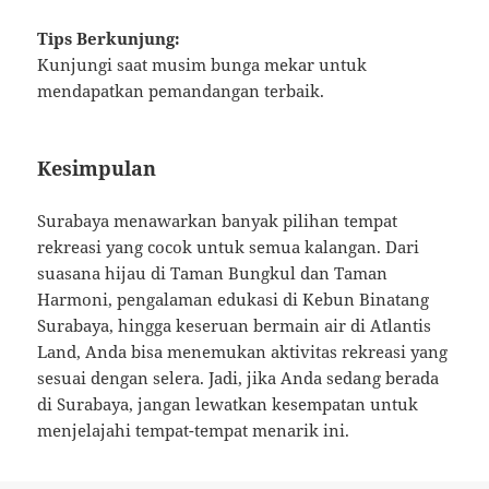
Tips Berkunjung:
Kunjungi saat musim bunga mekar untuk
mendapatkan pemandangan terbaik.
Kesimpulan
Surabaya menawarkan banyak pilihan tempat
rekreasi yang cocok untuk semua kalangan. Dari
suasana hijau di Taman Bungkul dan Taman
Harmoni, pengalaman edukasi di Kebun Binatang
Surabaya, hingga keseruan bermain air di Atlantis
Land, Anda bisa menemukan aktivitas rekreasi yang
sesuai dengan selera. Jadi, jika Anda sedang berada
di Surabaya, jangan lewatkan kesempatan untuk
menjelajahi tempat-tempat menarik ini.