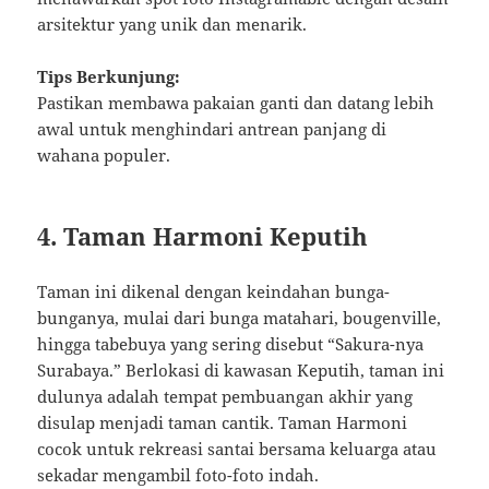
arsitektur yang unik dan menarik.
Tips Berkunjung:
Pastikan membawa pakaian ganti dan datang lebih
awal untuk menghindari antrean panjang di
wahana populer.
4.
Taman Harmoni Keputih
Taman ini dikenal dengan keindahan bunga-
bunganya, mulai dari bunga matahari, bougenville,
hingga tabebuya yang sering disebut “Sakura-nya
Surabaya.” Berlokasi di kawasan Keputih, taman ini
dulunya adalah tempat pembuangan akhir yang
disulap menjadi taman cantik. Taman Harmoni
cocok untuk rekreasi santai bersama keluarga atau
sekadar mengambil foto-foto indah.