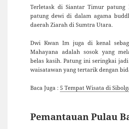
Terletask di Siantar Timur patun
patung dewi di dalam agama buddha
daerah Ziarah di Sumtra Utara.
Dwi Kwan Im juga di kenal seba
Mahayana adalah sosok yang mel
belas kasih. Patung ini seringkai ja
waisatawan yang tertarik dengan bi
Baca Juga :
5 Tempat Wisata di Sibolg
Pemantauan Pulau B