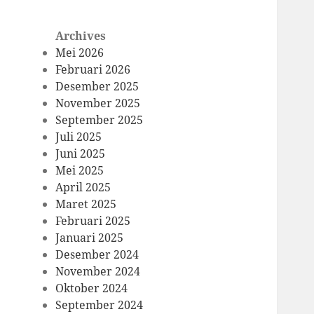
Archives
Mei 2026
Februari 2026
Desember 2025
November 2025
September 2025
Juli 2025
Juni 2025
Mei 2025
April 2025
Maret 2025
Februari 2025
Januari 2025
Desember 2024
November 2024
Oktober 2024
September 2024