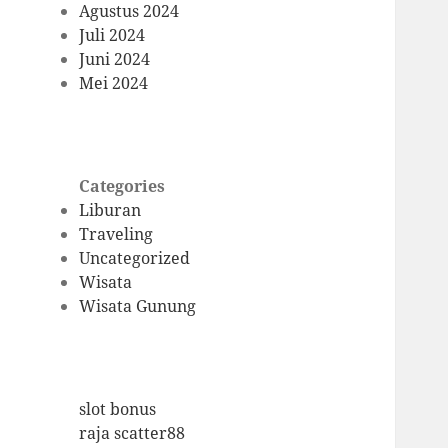
Agustus 2024
Juli 2024
Juni 2024
Mei 2024
Categories
Liburan
Traveling
Uncategorized
Wisata
Wisata Gunung
slot bonus
raja scatter88