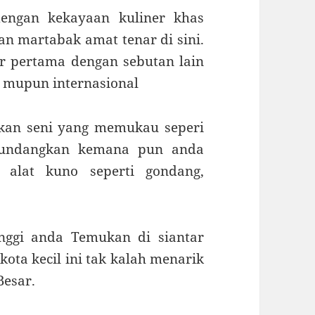
dengan kekayaan kuliner khas
an martabak amat tenar di sini.
r pertama dengan sebutan lain
l mupun internasional
kan seni yang memukau seperi
 kundangkan kemana pun anda
 alat kuno seperti gondang,
ggi anda Temukan di siantar
kota kecil ini tak kalah menarik
Besar.