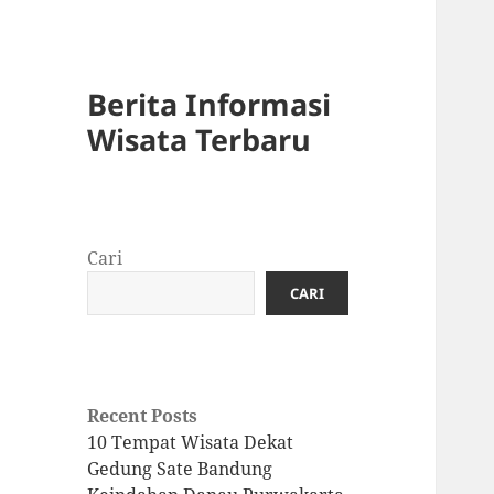
Berita Informasi
Wisata Terbaru
Cari
CARI
Recent Posts
10 Tempat Wisata Dekat
Gedung Sate Bandung