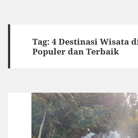
Tag:
4 Destinasi Wisata d
Populer dan Terbaik