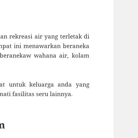
n rekreasi air yang terletak di
empat ini menawarkan beraneka
ti beranekaw wahana air, kolam
pat untuk keluarga anda yang
i fasilitas seru lainnya.
m