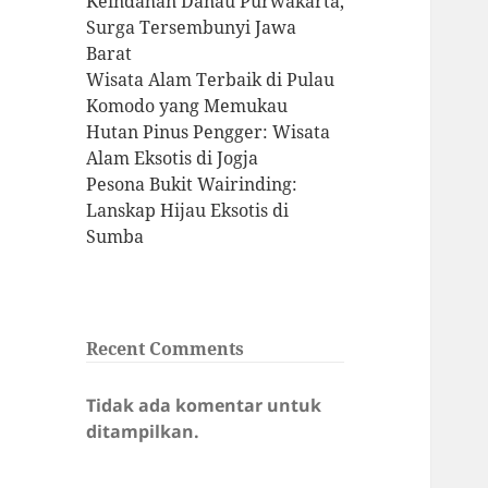
Keindahan Danau Purwakarta,
Surga Tersembunyi Jawa
Barat
Wisata Alam Terbaik di Pulau
Komodo yang Memukau
Hutan Pinus Pengger: Wisata
Alam Eksotis di Jogja
Pesona Bukit Wairinding:
Lanskap Hijau Eksotis di
Sumba
Recent Comments
Tidak ada komentar untuk
ditampilkan.