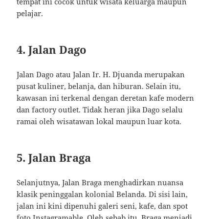
tempat ini cocok untuk wisata keluarga maupun
pelajar.
4. Jalan Dago
Jalan Dago atau Jalan Ir. H. Djuanda merupakan
pusat kuliner, belanja, dan hiburan. Selain itu,
kawasan ini terkenal dengan deretan kafe modern
dan factory outlet. Tidak heran jika Dago selalu
ramai oleh wisatawan lokal maupun luar kota.
5. Jalan Braga
Selanjutnya, Jalan Braga menghadirkan nuansa
klasik peninggalan kolonial Belanda. Di sisi lain,
jalan ini kini dipenuhi galeri seni, kafe, dan spot
foto Instagramable. Oleh sebab itu, Braga menjadi