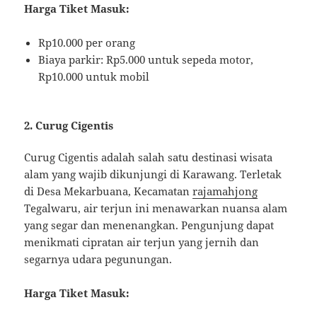
Harga Tiket Masuk:
Rp10.000 per orang
Biaya parkir: Rp5.000 untuk sepeda motor,
Rp10.000 untuk mobil
2. Curug Cigentis
Curug Cigentis adalah salah satu destinasi wisata
alam yang wajib dikunjungi di Karawang. Terletak
di Desa Mekarbuana, Kecamatan
rajamahjong
Tegalwaru, air terjun ini menawarkan nuansa alam
yang segar dan menenangkan. Pengunjung dapat
menikmati cipratan air terjun yang jernih dan
segarnya udara pegunungan.
Harga Tiket Masuk: