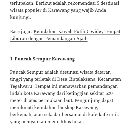
terlupakan. Berikut adalah rekomendasi 5 destinasi
wisata populer di Karawang yang wajib Anda
kunjungi.
Baca juga :
Keindahan Kawah Putih Ciwidey Tempat
Liburan dengan Pemandangan Ajaib
1. Puncak Sempur Karawang
Puncak Sempur adalah destinasi wisata dataran
tinggi yang terletak di Desa Cintalaksana, Kecamatan
Tegalwaru. Tempat ini menawarkan pemandangan
indah kota Karawang dari ketinggian sekitar 620
meter di atas permukaan laut. Pengunjung dapat
menikmati keindahan lanskap Karawang,
berkemah, atau sekadar bersantai di kafe-kafe unik
yang menyajikan menu khas lokal.