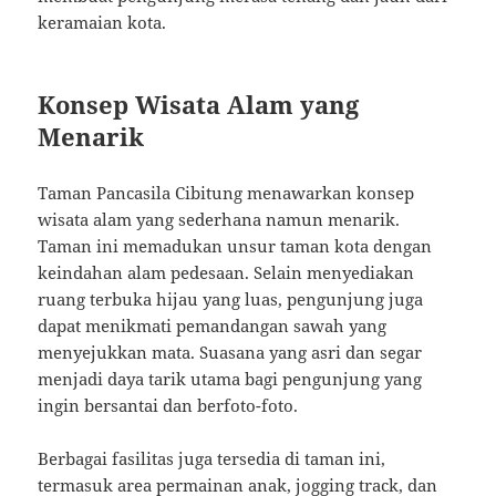
keramaian kota.
Konsep Wisata Alam yang
Menarik
Taman Pancasila Cibitung menawarkan konsep
wisata alam yang sederhana namun menarik.
Taman ini memadukan unsur taman kota dengan
keindahan alam pedesaan. Selain menyediakan
ruang terbuka hijau yang luas, pengunjung juga
dapat menikmati pemandangan sawah yang
menyejukkan mata. Suasana yang asri dan segar
menjadi daya tarik utama bagi pengunjung yang
ingin bersantai dan berfoto-foto.
Berbagai fasilitas juga tersedia di taman ini,
termasuk area permainan anak, jogging track, dan