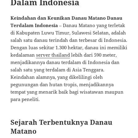
Dalam Indonesia
Keindahan dan Keunikan Danau Matano Danau
Terdalam Indonesia
– Danau Matano yang terletak
di Kabupaten Luwu Timur, Sulawesi Selatan, adalah
salah satu danau terindah dan terbesar di Indonesia.
Dengan luas sekitar 1.300 hektar, danau ini memiliki
kedalaman
server thailand
lebih dari 590 meter,
menjadikannya danau terdalam di Indonesia dan
salah satu yang terdalam di Asia Tenggara.
Keindahan alamnya, yang dikelilingi oleh
pegunungan dan hutan tropis, menjadikannya
tempat yang menarik baik bagi wisatawan maupun
para peneliti.
Sejarah Terbentuknya Danau
Matano