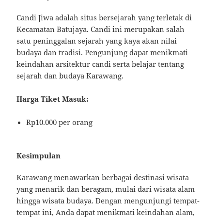
Candi Jiwa adalah situs bersejarah yang terletak di
Kecamatan Batujaya. Candi ini merupakan salah
satu peninggalan sejarah yang kaya akan nilai
budaya dan tradisi. Pengunjung dapat menikmati
keindahan arsitektur candi serta belajar tentang
sejarah dan budaya Karawang.
Harga Tiket Masuk:
Rp10.000 per orang
Kesimpulan
Karawang menawarkan berbagai destinasi wisata
yang menarik dan beragam, mulai dari wisata alam
hingga wisata budaya. Dengan mengunjungi tempat-
tempat ini, Anda dapat menikmati keindahan alam,