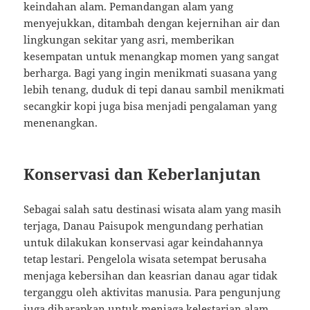
keindahan alam. Pemandangan alam yang
menyejukkan, ditambah dengan kejernihan air dan
lingkungan sekitar yang asri, memberikan
kesempatan untuk menangkap momen yang sangat
berharga. Bagi yang ingin menikmati suasana yang
lebih tenang, duduk di tepi danau sambil menikmati
secangkir kopi juga bisa menjadi pengalaman yang
menenangkan.
Konservasi dan Keberlanjutan
Sebagai salah satu destinasi wisata alam yang masih
terjaga, Danau Paisupok mengundang perhatian
untuk dilakukan konservasi agar keindahannya
tetap lestari. Pengelola wisata setempat berusaha
menjaga kebersihan dan keasrian danau agar tidak
terganggu oleh aktivitas manusia. Para pengunjung
juga diharapkan untuk menjaga kelestarian alam