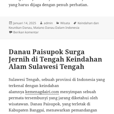
yang harus dijaga dengan penuh perhatian.
Diposkan
Penulis
Kategori
Tag
Januari 14, 2025
admin
Wisata
Keindahan dan
pada
Keunikan Danau
,
Matano Danau Dalam Indonesia
untuk Keindahan dan Keunikan Danau Matano Danau
Berikan komentar
Danau Paisupok Surga
Jernih di Tengah Keindahan
Alam Sulawesi Tengah
Sulawesi Tengah, sebuah provinsi di Indonesia yang
terkenal dengan keindahan
alamnya
kemenagdairi.com
menyimpan sebuah
permata tersembunyi yang jarang diketahui oleh
wisatawan. Danau Paisupok, yang terletak di
Kabupaten Banggai, menawarkan pemandangan