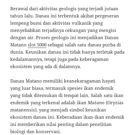
Berawal dari aktivitas geologis yang terjadi jutaan
tahun lalu. Danau ini terbentuk akibat pergeseran
lempeng bumi dan aktivitas vulkanik yang
menyebabkan terjadinya cekungan yang mengisi
dengan air. Proses geologis ini menjadikan Danau
Matano
slot 5000
sebagai salah satu danau purba di
dunia. Keunikan danau ini tidak hanya terletak pada
kedalamannya, tetapi juga pada keberagaman
ekosistem yang ada di dalamnya.
Danau Matano memiliki keanekaragaman hayati
yang luar biasa, termasuk spesies ikan endemik
yang tidak ditemukan di tempat lain. Salah satu ikan
endemik yang terkenal adalah ikan
Matano
(Oryzias
matanensis), yang menjadi simbol keunikan
ekosistem danau ini. Keberadaan ikan-ikan endemik
ini memberikan nilai penting dalam penelitian
biologi dan konservasi.