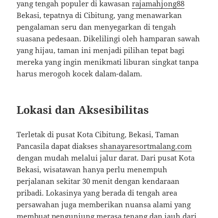
yang tengah populer di kawasan
rajamahjong88
Bekasi, tepatnya di Cibitung, yang menawarkan
pengalaman seru dan menyegarkan di tengah
suasana pedesaan. Dikelilingi oleh hamparan sawah
yang hijau, taman ini menjadi pilihan tepat bagi
mereka yang ingin menikmati liburan singkat tanpa
harus merogoh kocek dalam-dalam.
Lokasi dan Aksesibilitas
Terletak di pusat Kota Cibitung, Bekasi, Taman
Pancasila dapat diakses
shanayaresortmalang.com
dengan mudah melalui jalur darat. Dari pusat Kota
Bekasi, wisatawan hanya perlu menempuh
perjalanan sekitar 30 menit dengan kendaraan
pribadi. Lokasinya yang berada di tengah area
persawahan juga memberikan nuansa alami yang
membuat pengunjung merasa tenang dan jauh dari