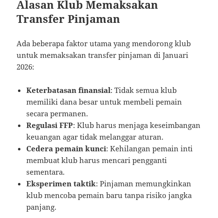
Alasan Klub Memaksakan
Transfer Pinjaman
Ada beberapa faktor utama yang mendorong klub
untuk memaksakan transfer pinjaman di Januari
2026:
Keterbatasan finansial
: Tidak semua klub
memiliki dana besar untuk membeli pemain
secara permanen.
Regulasi FFP
: Klub harus menjaga keseimbangan
keuangan agar tidak melanggar aturan.
Cedera pemain kunci
: Kehilangan pemain inti
membuat klub harus mencari pengganti
sementara.
Eksperimen taktik
: Pinjaman memungkinkan
klub mencoba pemain baru tanpa risiko jangka
panjang.