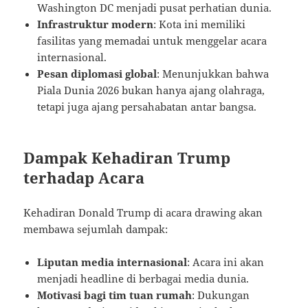
Washington DC menjadi pusat perhatian dunia.
Infrastruktur modern
: Kota ini memiliki
fasilitas yang memadai untuk menggelar acara
internasional.
Pesan diplomasi global
: Menunjukkan bahwa
Piala Dunia 2026 bukan hanya ajang olahraga,
tetapi juga ajang persahabatan antar bangsa.
Dampak Kehadiran Trump
terhadap Acara
Kehadiran Donald Trump di acara drawing akan
membawa sejumlah dampak:
Liputan media internasional
: Acara ini akan
menjadi headline di berbagai media dunia.
Motivasi bagi tim tuan rumah
: Dukungan