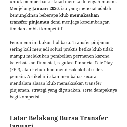
untuk memperbaiki skuad mereka di tengah musim.
Menjelang
Januari 2026
, isu yang mencuat adalah
kemungkinan beberapa klub
memaksakan
transfer pinjaman
demi menjaga keseimbangan
tim dan ambisi kompetitif.
Fenomena ini bukan hal baru. Transfer pinjaman
sering kali menjadi solusi praktis ketika klub tidak
mampu melakukan pembelian permanen karena
keterbatasan finansial, regulasi Financial Fair Play
(FFP), atau kebutuhan mendesak akibat cedera
pemain. Artikel ini akan membahas secara
mendalam alasan klub memaksakan transfer
pinjaman, strategi yang digunakan, serta dampaknya
bagi kompetisi.
Latar Belakang Bursa Transfer
Januari