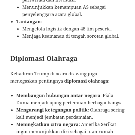
Menunjukkan kemampuan AS sebagai
penyelenggara acara global.
Tantangan
:
Mengelola logistik dengan 48 tim peserta.
Menjaga keamanan di tengah sorotan global.
Diplomasi Olahraga
Kehadiran Trump di acara drawing juga
menegaskan pentingnya
diplomasi olahraga
:
Membangun hubungan antar negara
: Piala
Dunia menjadi ajang pertemuan berbagai bangsa.
Mengurangi ketegangan politik
: Olahraga sering
kali menjadi jembatan perdamaian.
Meningkatkan citra negara
: Amerika Serikat
ingin menunjukkan diri sebagai tuan rumah