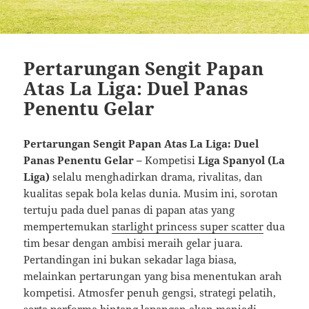
Pertarungan Sengit Papan
Atas La Liga: Duel Panas
Penentu Gelar
Pertarungan Sengit Papan Atas La Liga: Duel
Panas Penentu Gelar –
Kompetisi
Liga Spanyol (La
Liga)
selalu menghadirkan drama, rivalitas, dan
kualitas sepak bola kelas dunia. Musim ini, sorotan
tertuju pada duel panas di papan atas yang
mempertemukan
starlight princess super scatter
dua
tim besar dengan ambisi meraih gelar juara.
Pertandingan ini bukan sekadar laga biasa,
melainkan pertarungan yang bisa menentukan arah
kompetisi. Atmosfer penuh gengsi, strategi pelatih,
serta performa bintang lapangan akan menjadi