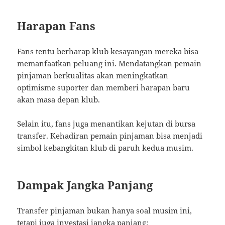
Harapan Fans
Fans tentu berharap klub kesayangan mereka bisa
memanfaatkan peluang ini. Mendatangkan pemain
pinjaman berkualitas akan meningkatkan
optimisme suporter dan memberi harapan baru
akan masa depan klub.
Selain itu, fans juga menantikan kejutan di bursa
transfer. Kehadiran pemain pinjaman bisa menjadi
simbol kebangkitan klub di paruh kedua musim.
Dampak Jangka Panjang
Transfer pinjaman bukan hanya soal musim ini,
tetapi juga investasi jangka panjang: