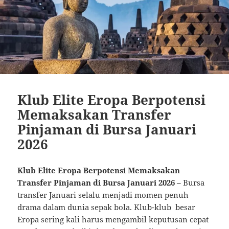
Klub Elite Eropa Berpotensi
Memaksakan Transfer
Pinjaman di Bursa Januari
2026
Klub Elite Eropa Berpotensi Memaksakan
Transfer Pinjaman di Bursa Januari 2026 –
Bursa
transfer Januari selalu menjadi momen penuh
drama dalam dunia sepak bola. Klub-klub besar
Eropa sering kali harus mengambil keputusan cepat