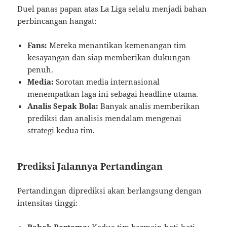
Duel panas papan atas La Liga selalu menjadi bahan
perbincangan hangat:
Fans:
Mereka menantikan kemenangan tim
kesayangan dan siap memberikan dukungan
penuh.
Media:
Sorotan media internasional
menempatkan laga ini sebagai headline utama.
Analis Sepak Bola:
Banyak analis memberikan
prediksi dan analisis mendalam mengenai
strategi kedua tim.
Prediksi Jalannya Pertandingan
Pertandingan diprediksi akan berlangsung dengan
intensitas tinggi:
Babak Pertama:
Kedua tim bermain hati-hati,