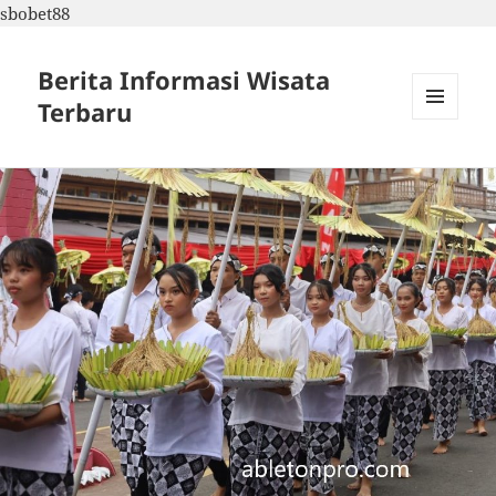
sbobet88
Berita Informasi Wisata
Terbaru
MENU
DAN
WIDGET