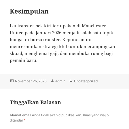
Kesimpulan
Isu transfer bek kiri terlupakan di Manchester
United pada Januari 2026 menjadi salah satu topik
hangat di bursa transfer. Keputusan ini
mencerminkan strategi klub untuk merampingkan
skuad, menghemat gaji, dan membuka ruang bagi
pemain baru.
Diposkan
Penulis
Kategori
November 26, 2025
admin
Uncategorized
pada
Tinggalkan Balasan
Alamat email Anda tidak akan dipublikasikan.
Ruas yang wajib
ditandai
*