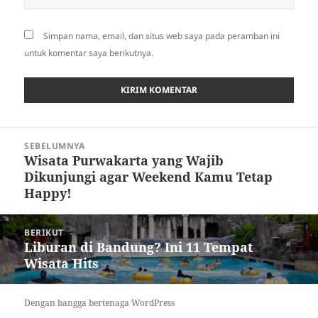
Simpan nama, email, dan situs web saya pada peramban ini
untuk komentar saya berikutnya.
Navigasi
SEBELUMNYA
pos
Wisata Purwakarta yang Wajib
Pos
Dikunjungi agar Weekend Kamu Tetap
sebelumnya:
Happy!
BERIKUT
Liburan di Bandung? Ini 11 Tempat
Pos
Wisata Hits
berikutnya:
Dengan bangga bertenaga WordPress